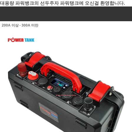
대용량 파워뱅크의 선두주자 파워탱크에 오신걸 환영합니다.
200A 이상 - 300A 미만