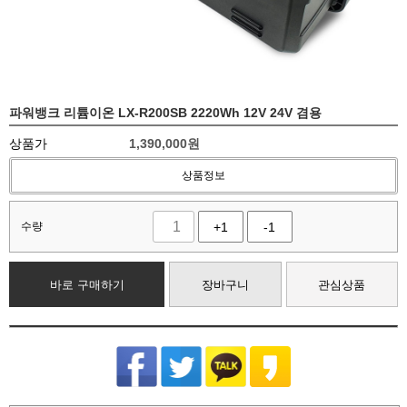
파워뱅크 리튬이온 LX-R200SB 2220Wh 12V 24V 겸용
상품가
1,390,000
원
상품정보
수량
+1
-1
바로 구매하기
장바구니
관심상품