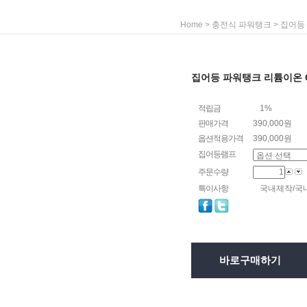
>
>
Home
충전식 파워탱크
집어등
집어등 파워탱크 리튬이온 GK
적립금
1%
판매가격
390,000원
옵션적용가격
390,000
원
집어등램프
주문수량
특이사항
국내제작/국
바로구매하기