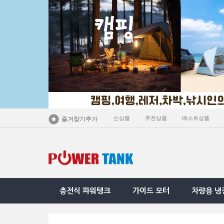
신상품
추천상품
베스트상품
즐겨찾기추가
충전식 파워탱크
가이드 모터
차량용 냉