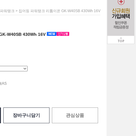
> 집어등 파워탱크 리튬이온 GK-W40SB 430Wh 16V
 파워탱크
-W40SB 430Wh 16V
내AS
장바구니담기
관심상품