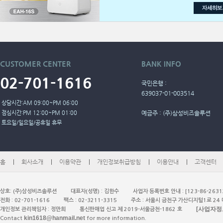
CUSTOMER
CENTER
BANK INFO
02-701-1616
국민은행 :
639037-01-003514
상담시간:AM 09:00~PM 06:00
점심시간:PM 12:00~PM 01:00
예금주 : (주)삼성비즈솔루션
토요일/일요일/공휴일 휴무
홈
회사소개
이용약관
개인정보취급방침
이용안내
고객센터
상호: (주)삼성비즈솔루션
대표자(성명) : 김한수
사업자 등록번호 안내 : [123-86-2631
전화 : 02-701-1616
팩스 : 02-3211-3315
주소 : 서울시 금천구 가산디지털1로 24
[사업자정
개인정보 관리책임자 : 정만희
통신판매업 신고 제 2019-서울금천-1862 호
kin1618@hanmail.net
Contact
for more information.