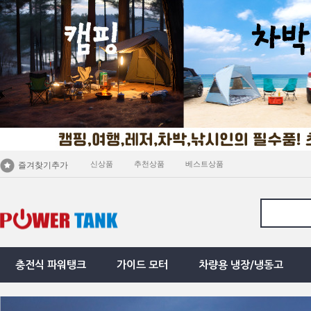
신상품
추천상품
베스트상품
즐겨찾기추가
충전식 파워탱크
가이드 모터
차량용 냉장/냉동고