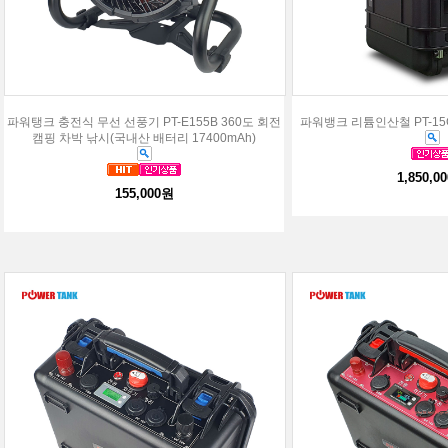
파워탱크 충전식 무선 선풍기 PT-E155B 360도 회전
파워뱅크 리튬인산철 PT-15GK
캠핑 차박 낚시(국내산 배터리 17400mAh)
1,850,0
155,000원