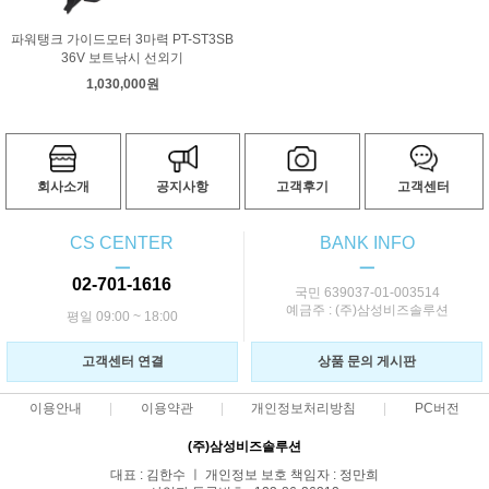
파워탱크 가이드모터 3마력 PT-ST3SB
36V 보트낚시 선외기
1,030,000원
회사소개
공지사항
고객후기
고객센터
CS CENTER
BANK INFO
ㅡ
ㅡ
02-701-1616
국민 639037-01-003514
예금주 : (주)삼성비즈솔루션
평일 09:00 ~ 18:00
고객센터 연결
상품 문의 게시판
이용안내
이용약관
개인정보처리방침
PC버전
(주)삼성비즈솔루션
대표 : 김한수 ㅣ 개인정보 보호 책임자 : 정만희