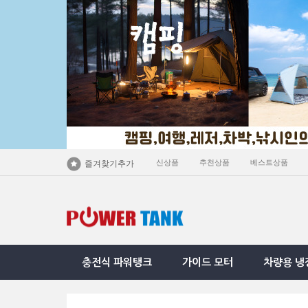
신상품
추천상품
베스트상품
즐겨찾기추가
충전식 파워탱크
가이드 모터
차량용 냉