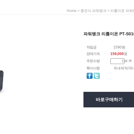
>
>
Home
충전식 파워탱크
리튬이온 파워
파워뱅크 리튬이온 PT-S010
적립금
1590원
판매가격
159,000
원
주문수량
특이사항
국내제작/국
바로구매하기