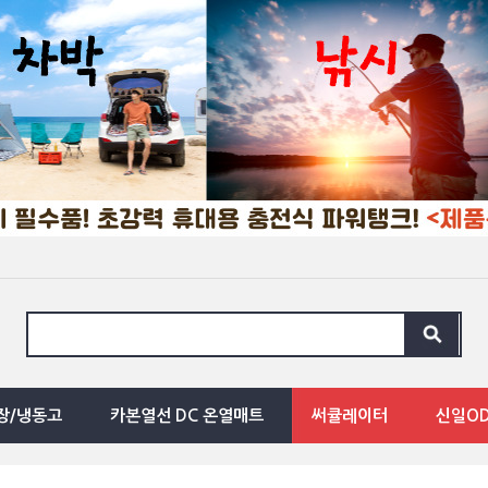
장/냉동고
카본열선 DC 온열매트
써큘레이터
신일O