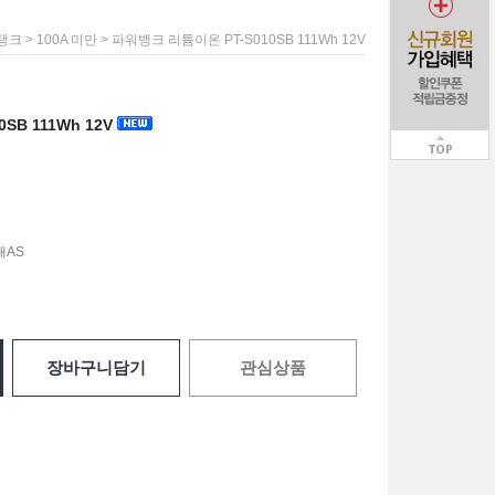
>
> 파워뱅크 리튬이온 PT-S010SB 111Wh 12V
탱크
100A 미만
SB 111Wh 12V
내AS
장바구니담기
관심상품